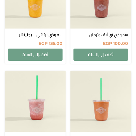
n English
الفروع
من نحن
سموذي آي لَاڤ وترملن
سموذي ليتشي سيجنيتشر
برنامج المكافآ
EGP
135.00
EGP
100.00
البلوج
أضف إلى السلة
أضف إلى السلة
سياسة التوصيل
تسجيل الدخول