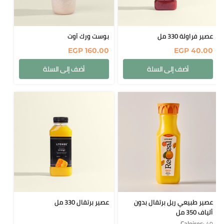
عصير فراولة 330 مل
بوست ورك آوت
EGP
160.00
EGP
40.00
أضف إلى السلة
أضف إلى السلة
عصير طبيعي ريل برتقال بدون
عصير برتقال 330 مل
ألياف 350 مل
Caloires
: 40