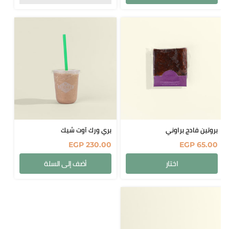
بروتين فادج براوني
بري ورك آوت شيك
EGP
230.00
EGP
65.00
اختار
أضف إلى السلة