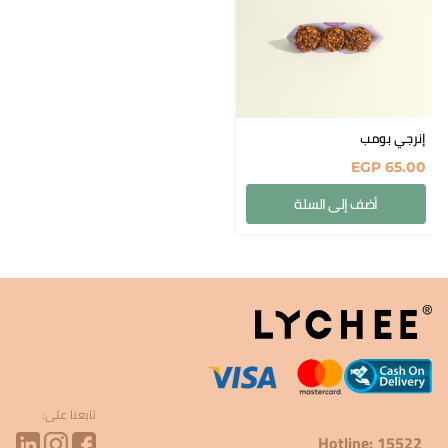
إنرجي بومب
EGP
65.00
أضف إلى السلة
تابعنا على:
Hotline: 15522