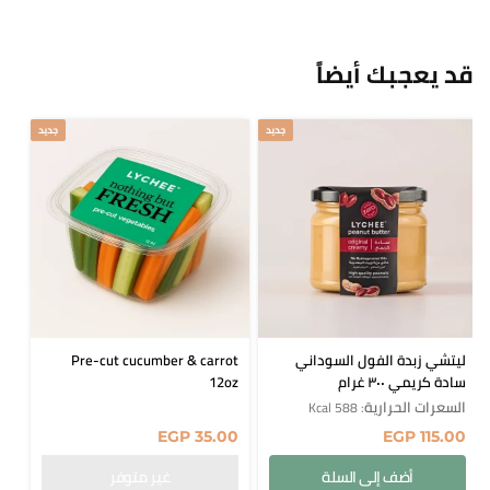
قد يعجبك أيضاً
جديد
جديد
ليتشي زبدة الفول السوداني
Pre-cut cucumber & carrot
سادة كريمي ٣٠٠ غرام
12oz
السعرات الحرارية
: 588 Kcal
EGP
35.00
EGP
115.00
أضف إلى السلة