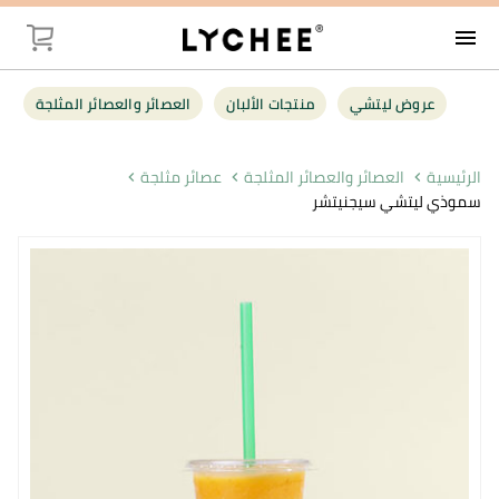
menu
توصيل
عروض ليتشي
منتجات الألبان
العصائر والعصائر المثلجة
عروض ليت
الرئيسية
العصائر والعصائر المثلجة
عصائر مثلجة
سموذي ليتشي سيجنيتشر
منتجات الأل
العصائر وال
فواكه وخضر
البقالة
أغذية صحية