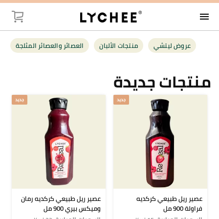
menu
توصيل
عروض ليتشي
منتجات الألبان
العصائر والعصائر المثلجة
عروض ليت
منتجات جديدة
منتجات الأل
جديد
جديد
العصائر وال
فواكه وخضر
البقالة
أغذية صحية
عصير ريل طبيعي كركديه
عصير ريل طبيعي كركديه رمان
فراولة 900 مل
وميكس بيري 900 مل