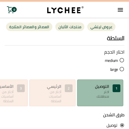
menu
0
توصيل
عروض ليتشي
منتجات الألبان
العصائر والعصائر المثلجة
السلطة
عروض ليت
اختار الحجم
منتجات الأل
medium
العصائر وال
large
فواكه وخضر
التوصيل
الرئيسي
الأساسي
اختر
أختار من
أختار من
البقالة
منطقتك
أساسيات
أساسيات
السلطة
السلطة
أغذية صحية
طرق الشحن
توصيل