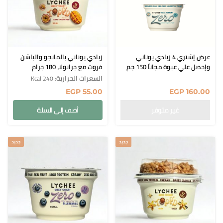
n English
الفروع
من نحن
عرض إشتري 4 زبادي يوناني
زبادي يوناني بالمانجو والباشن
برنامج المكافآ
وإحصل علي عبوة مجاناً 150 جم
فروت مع جرانولا، 180 جرام
السعرات الحرارية
: 240 Kcal
البلوج
EGP
55.00
EGP
160.00
سياسة التوصيل
أضف إلى السلة
تسجيل الدخول
جديد
جديد