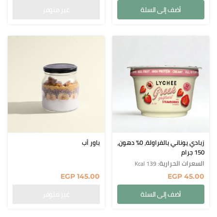
أضف إلى السلة
زبادي يوناني بالفراولة، 0% دهون،
باور أب
150 جرام
السعرات الحرارية
: 139 Kcal
EGP
145.00
EGP
45.00
أضف إلى السلة