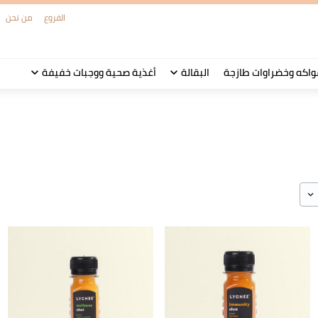
الفروع
من نحن
واكه وخضراوات طازجة
البقالة
أغذية صحية ووجبات خفيفة