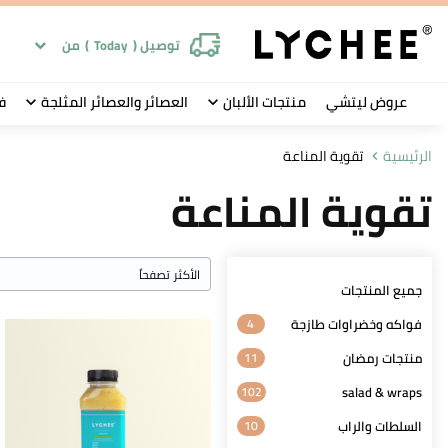
توصيل (
Today
)
من
عروض ليتشي
منتجات الألبان
العصائر والعصائر المثلجة
ف
الرئيسية
تقوية المناعة
تقوية المناعة
جميع المنتجات
فواكه وخضراوات طازجة
4
منتجات رمضان
11
102
salad & wraps
السلطات والراب
10