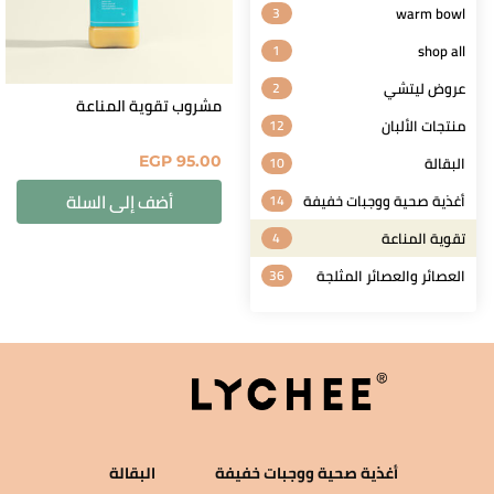
3
warm bowl
1
shop all
عروض ليتشي
2
مشروب تقوية المناعة
منتجات الألبان
12
البقالة
10
EGP
95.00
أضف إلى السلة
أغذية صحية ووجبات خفيفة
14
تقوية المناعة
4
العصائر والعصائر المثلجة
36
أغذية صحية ووجبات خفيفة
البقالة