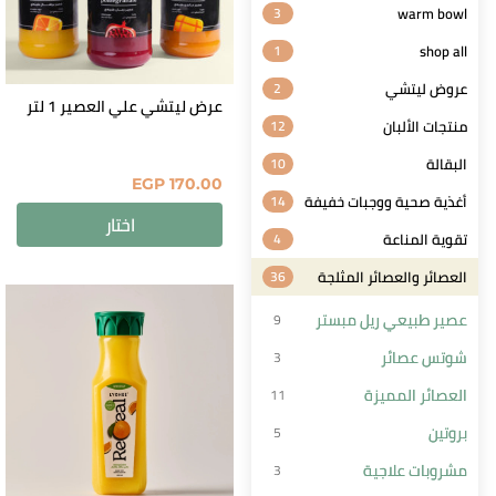
3
warm bowl
1
shop all
عروض ليتشي
2
عرض ليتشي علي العصير 1 لتر
منتجات الألبان
12
البقالة
10
EGP
170.00
أغذية صحية ووجبات خفيفة
14
اختار
تقوية المناعة
4
العصائر والعصائر المثلجة
36
عصير طبيعي ريل مبستر
9
شوتس عصائر
3
العصائر المميزة
11
بروتين
5
مشروبات علاجية
3