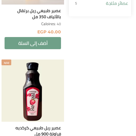
عصائر مثلجة
5
عصير طبيعي ريل برتقال
بالألياف 350 مل
Caloires
: 40
EGP
40.00
أضف إلى السلة
جديد
عصير ريل طبيعي كركديه
فراولة 900 مل