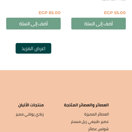
EGP
85.00
EGP
55.00
أضف إلى السلة
أضف إلى السلة
العصائر والعصائر المثلجة
منتجات الألبان
العصائر المميزة
زبادي يوناني مميز
عصير طبيعي ريل مبستر
شوتس عصائر