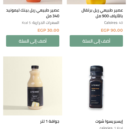
عصير طبيعي ريل برتقال
عصير طبيعي ريل بينك ليمونيد
بالألياف 900 مل
340 مل
Caloires
السعرات الحرارية
: 5 Kcal
: 40
EGP
30.00
EGP
90.00
أضف إلى السلة
أضف إلى السلة
إيسبريسوا شوت
جوافة 1 لتر
calories
: 1 Kcal