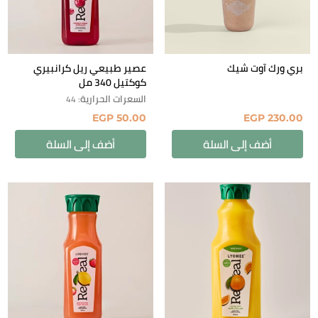
بري ورك آوت شيك
عصير طبيعي ريل كرانبيري
كوكتيل 340 مل
السعرات الحرارية
: 44
EGP
50.00
EGP
230.00
أضف إلى السلة
أضف إلى السلة