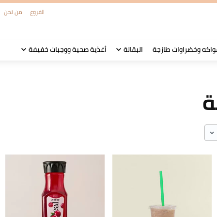
الفروع
من نحن
واكه وخضراوات طازجة
البقالة
أغذية صحية ووجبات خفيفة
ة