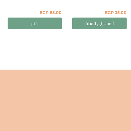
EGP
85.00
EGP
35.00
أضف إلى السلة
اختار