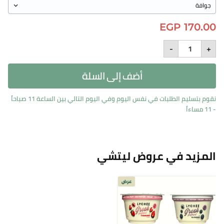
EGP
170.00
buy
-
+
two
juices
and
أضف إلى السلة
get
one
FREE
1
نقوم بتسليم الطلبات في نفس اليوم وفي اليوم التالي بين الساعة 11 صباحاً
liter
- 11 مساءاً
quantity
المزيد في عروض ليتشي
عرض