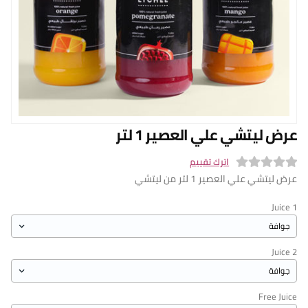
n English
الفروع
من نحن
برنامج المكافآ
البلوج
عرض ليتشي علي العصير 1 لتر
سياسة التوصيل
تسجيل الدخول
اترك تقييم
عرض ليتشي علي العصير 1 لتر من ليتشي
0
o
Juice 1
u
t
o
Juice 2
f
5
Free Juice