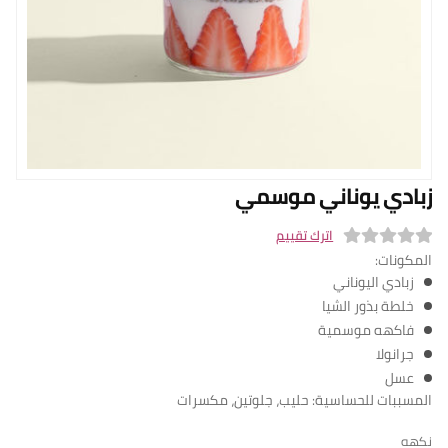
n English
الفروع
من نحن
برنامج المكافآ
البلوج
زبادي يوناني موسمي
سياسة التوصيل
تسجيل الدخول
اترك تقييم
المكونات:
0
زبادي اليوناني
o
خلطة بذور الشيا
u
فاكهه موسمية
t
جرانولا
o
عسل
f
المسببات للحساسية: حليب، جلوتين، مكسرات
5
نكهه