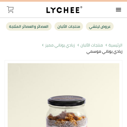
menu
توصيل
عروض ليتشي
منتجات الألبان
العصائر والعصائر المثلجة
عروض ليت
الرئيسية
منتجات الألبان
زبادي يوناني مميز
زبادي يوناني موسمي
منتجات الأل
العصائر وال
فواكه وخضر
البقالة
أغذية صحية