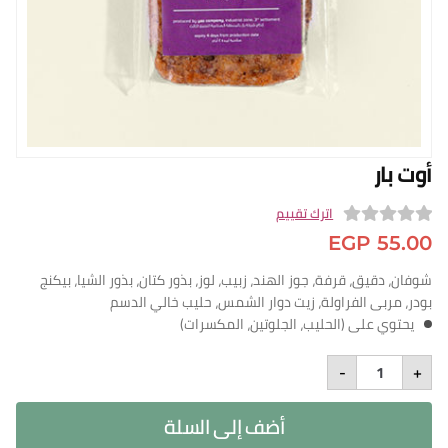
n English
الفروع
من نحن
برنامج المكافآ
البلوج
أوت بار
سياسة التوصيل
اترك تقييم
تسجيل الدخول
0
EGP
55.00
o
شوفان، دقيق، قرفة، جوز الهند، زبيب، لوز، بذور كتان، بذور الشيا، بيكنج
u
بودر، مربى الفراولة، زيت دوار الشمس، حليب خالي الدسم
t
يحتوي على (الحليب، الجلوتين، المكسرات)
o
Oat
f
-
+
Bar
quantity
5
أضف إلى السلة