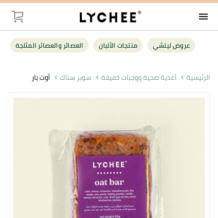
menu
توصيل
عروض ليتشي
منتجات الألبان
العصائر والعصائر المثلجة
عروض ليت
الرئيسية
أغذية صحية ووجبات خفيفة
سوبر سناك
أوت بار
منتجات الأل
العصائر وال
فواكه وخضر
البقالة
أغذية صحية