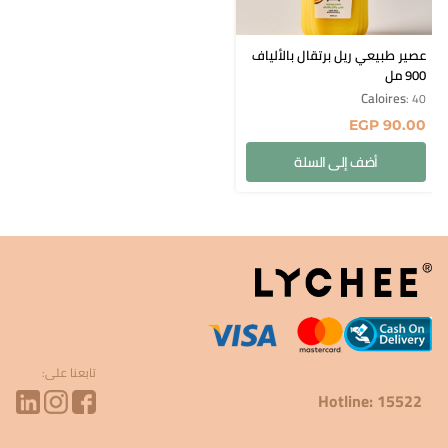
عصير طبيعي ريل برتقال بالألياف
900 مل
Caloires
: 40
EGP
90.00
أضف إلى السلة
تابعنا على:
Hotline: 15522