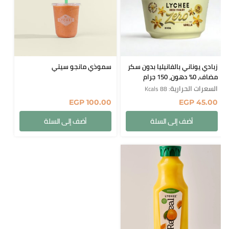
زبادي يوناني بالفانيليا بدون سكر
سموذي مانجو سيتي
مضاف، 0% دهون، 150 جرام
السعرات الحرارية
: 88 Kcals
EGP
100.00
EGP
45.00
أضف إلى السلة
أضف إلى السلة