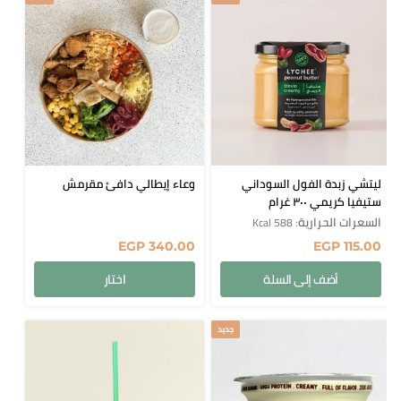
ليتشي زبدة الفول السوداني
وعاء إيطالي دافئ مقرمش
ستيفيا كريمي ٣٠٠ غرام
السعرات الحرارية
: 588 Kcal
EGP
340.00
EGP
115.00
أضف إلى السلة
اختار
جديد