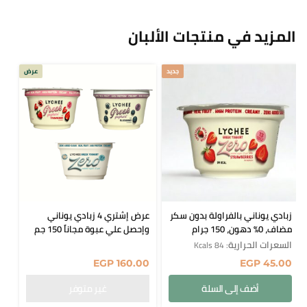
المزيد في منتجات الألبان
جديد
عرض
زبادي يوناني بالفراولة بدون سكر
عرض إشتري 4 زبادي يوناني
مضاف، 0% دهون، 150 جرام
وإحصل علي عبوة مجاناً 150 جم
السعرات الحرارية
: 84 Kcals
EGP
160.00
EGP
45.00
أضف إلى السلة