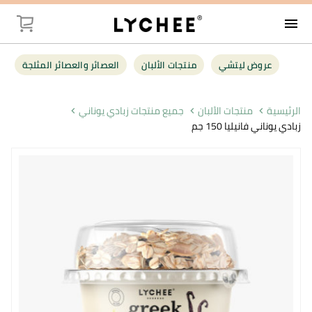
menu
توصيل
عروض ليتشي
منتجات الألبان
العصائر والعصائر المثلجة
عروض ليت
الرئيسية
منتجات الألبان
جميع منتجات زبادي يوناني
زبادي يوناني فانيليا 150 جم
منتجات الأل
العصائر وال
فواكه وخضر
البقالة
أغذية صحية