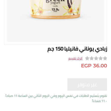
n English
الفروع
من نحن
برنامج المكافآ
البلوج
زبادي يوناني فانيليا 150 جم
سياسة التوصيل
تسجيل الدخول
اترك تقييم
0
EGP
36.00
o
u
t
o
نقوم بتسليم الطلبات في نفس اليوم وفي اليوم التالي بين الساعة 11 صباحاً
f
- 11 مساءاً
5