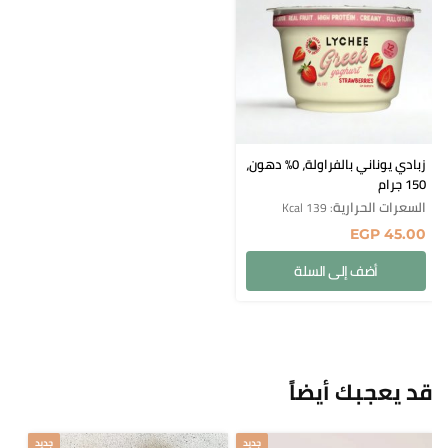
زبادي يوناني بالفراولة، 0% دهون،
150 جرام
السعرات الحرارية
: 139 Kcal
EGP
45.00
أضف إلى السلة
قد يعجبك أيضاً
جديد
جديد