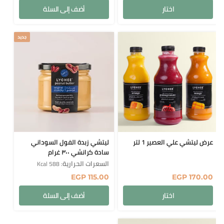
اختار
أضف إلى السلة
جديد
عرض ليتشي علي العصير 1 لتر
ليتشي زبدة الفول السوداني
سادة كرانشي ٣٠٠ غرام
السعرات الحرارية
: 588 Kcal
EGP
115.00
EGP
170.00
اختار
أضف إلى السلة