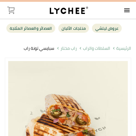
menu
توصيل
عروض ليتشي
منتجات الألبان
العصائر والعصائر المثلجة
عروض ليت
الرئيسية
السلطات والراب
راب مختار
سبايسي تونة راب
منتجات الأل
العصائر وال
فواكه وخضر
البقالة
أغذية صحية