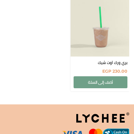
بري ورك آوت شيك
EGP
230.00
أضف إلى السلة