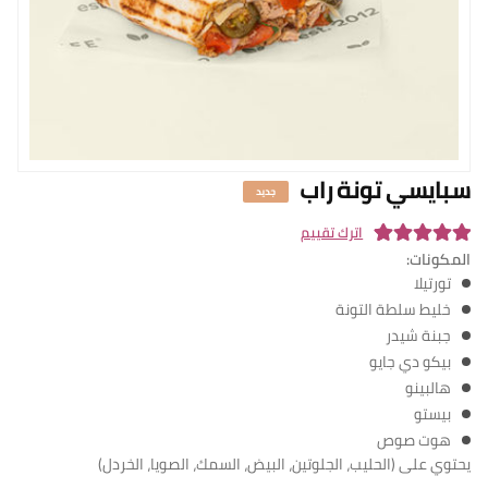
n English
الفروع
من نحن
برنامج المكافآ
البلوج
سبايسي تونة راب
جديد
سياسة التوصيل
اترك تقييم
تسجيل الدخول
المكونات:
1
Rated
5.00
تورتيلا
out of 5
خليط سلطة التونة
based on
جبنة شيدر
customer
بيكو دي جايو
rating
هالبينو
بيستو
هوت صوص
يحتوي على (الحليب، الجلوتين، البيض، السمك، الصويا، الخردل)