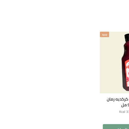
جديد
كركديه رمان