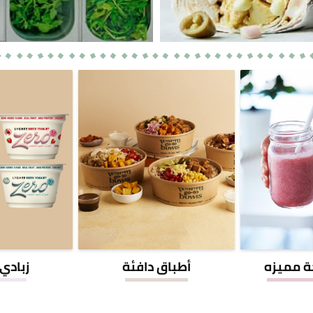
ة مميزه
أطباق دافئة
زبادي 