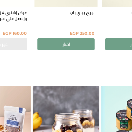
بيري بيري راب
عرض
وإحصل علي عبوة مجان
EGP
160.00
EGP
250.00
ر
اختار