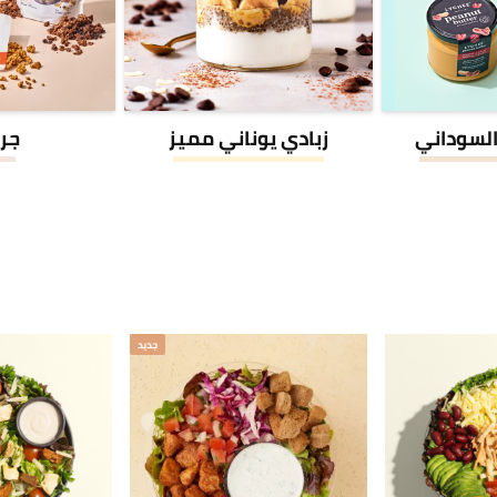
السوداني
زبادي يوناني مميز
جرا
جديد