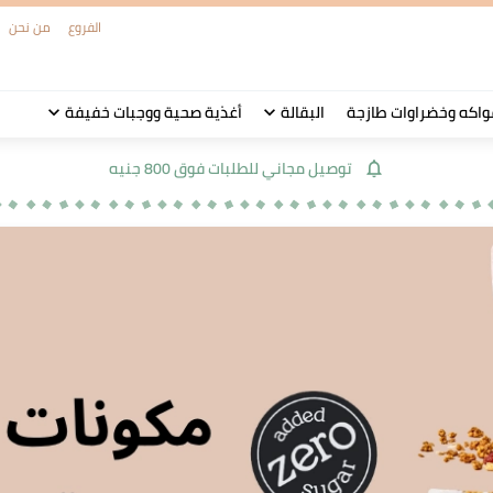
الفروع
من نحن
واكه وخضراوات طازجة
البقالة
أغذية صحية ووجبات خفيفة
توصيل مجاني للطلبات فوق 800 جنيه
notifications