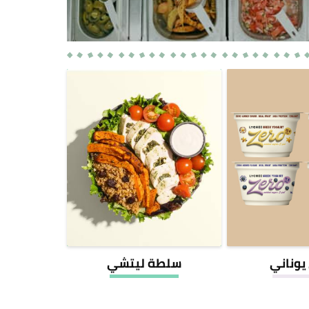
يوناني
سلطة ليتشي