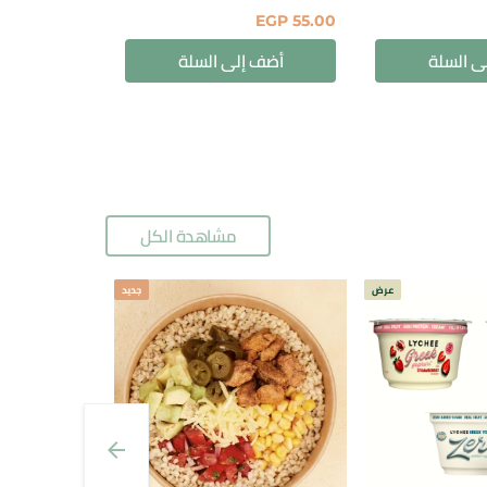
EGP
170.00
EGP
55.00
ى السلة
أضف إلى السلة
مشاهدة الكل
عرض
جديد