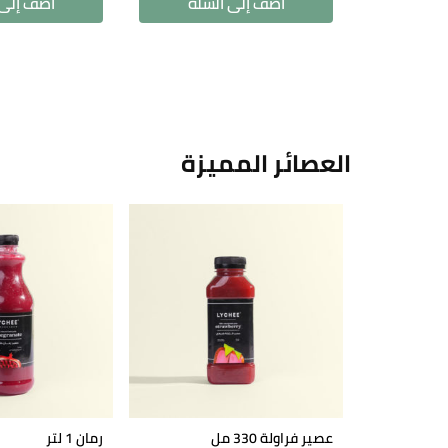
أضف إلى السلة
أضف إلى 
العصائر المميزة
عصير فراولة 330 مل
رمان 1 لتر