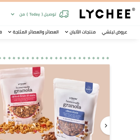
توصيل (
Today
)
من
عروض ليتشي
منتجات الألبان
العصائر والعصائر المثلجة
ف
navigate_next