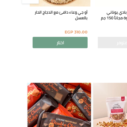
 إشتري 4 زبادي يوناني
أو جي وعاء دافئ مع الدجاج الحار
صَحن
اً 150 جم
بالعسل
EGP
210.00
EGP
310.00
اختار
أضف إ