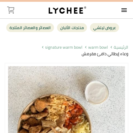
menu
توصيل
عروض ليتشي
منتجات الألبان
العصائر والعصائر المثلجة
عروض ليت
الرئيسية
warm bowl
signature warm bowl
وعاء إيطالي دافئ مقرمش
منتجات الأل
العصائر وال
فواكه وخضر
البقالة
أغذية صحية