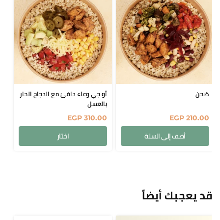
صَحن
أو جي وعاء دافئ مع الدجاج الحار
بالعسل
EGP
310.00
EGP
210.00
أضف إلى السلة
اختار
قد يعجبك أيضاً