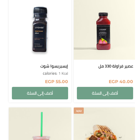
عصير فراولة 330 مل
إيسبريسوا شوت
calories
: 1 Kcal
EGP
55.00
EGP
40.00
أضف إلى السلة
أضف إلى السلة
جديد