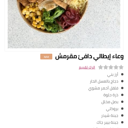
n English
الفروع
من نحن
برنامج المكافآ
البلوج
وعاء إيطالي دافئ مقرمش
سياسة التوصيل
جديد
تسجيل الدخول
اترك تقييم
أرز بني
0
دجاج بالعسل الحار
o
فلفل أحمر مشوي
u
ذرة حلوة
t
بصل مخلل
o
بروكلي
f
جبنة شيدر
5
جبنة بيبر جاك