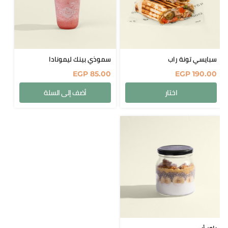
سبايسي تونة راب
سموذي بينك ليمونادا
EGP
85.00
EGP
190.00
اختار
أضف إلى السلة
باور أب