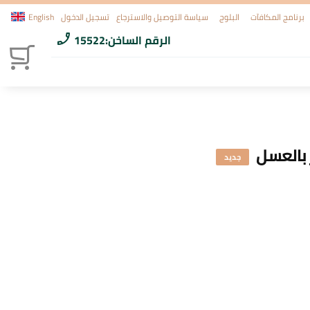
برنامج المكافآت
البلوج
سياسة التوصيل والاسترجاع
تسجيل الدخول
English
الرقم الساخن:
15522
phone_enabled
 بالعسل
جديد