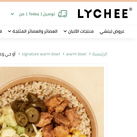
توصيل (
Today
)
من
عروض ليتشي
منتجات الألبان
العصائر والعصائر المثلجة
ف
الرئيسية
warm bowl
signature warm bowl
أو جي وعا