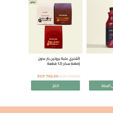
عرض
(أشتري علبة بروتين بار بدون
إضافة سكر (12 قطعة
EGP
765.00
EGP
900.00
 السلة
اختار