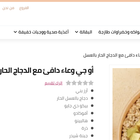
الفروع
من نحن
واكه وخضراوات طازجة
البقالة
أغذية صحية ووجبات خفيفة
ء دافئ مع الدجاج الحار بالعسل
أو جي وعاء دافئ مع الدجاج الحار
اترك تقييم
أرز بني
0
دجاج بالعسل الحار
o
بيكو دي جايو
u
أفوكادو
t
هالبينو
o
ذرة
f
جبنة شيدر
5