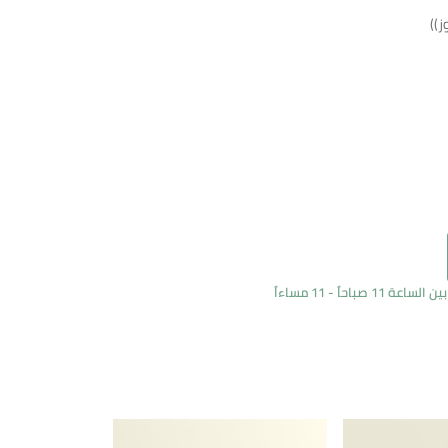
ز))
اً - 11 مساءاً