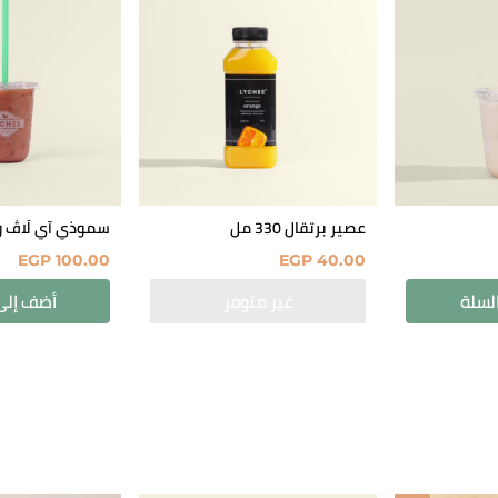
عصير برتقال 330 مل
سموذي آي لَاڤ و
EGP
100.00
EGP
40.00
لسلة
أضف إلى