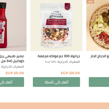
جديد
الدجاج الحار
جرانولا 300 جم فواكه مجففة
عصير طبيعي ريل 
كوكتيل 340 مل
السعرات الحرارية
: 585 kcal
السعرات الحرارية
: 44
EGP
50.00
EGP
125.00
أضف إلى السلة
أضف إلى