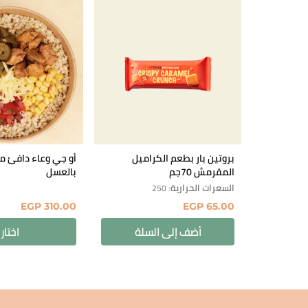
بروتين بار بطعم الكراميل
أو جي وعاء دافئ مع 
المقرمش 70جم
بالعسل
السعرات الحرارية
: 250
EGP
310.00
EGP
65.00
أضف إلى السلة
اختار