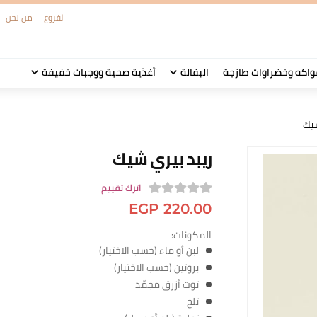
الفروع
من نحن
واكه وخضراوات طازجة
البقالة
أغذية صحية ووجبات خفيفة
شيك
ريبد بيري شيك
اترك تقييم
0
EGP
220.00
o
المكونات:
u
لبن أو ماء (حسب الاختيار)
t
بروتين (حسب الاختيار)
o
توت أزرق مجمّد
f
تلج
5