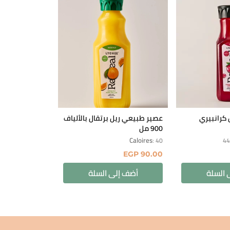
كرانبيري
عصير طبيعي ريل برتقال بالألياف
900 مل
Caloires
: 40
EGP
90.00
 السلة
أضف إلى السلة