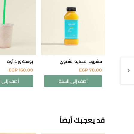
مشروب الحماية الشتوي
بوست ورك آوت
EGP
160.00
EGP
70.00
أضف إلى السلة
أضف إلى ا
قد يعجبك أيضاً