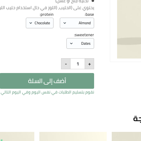
تحلية (بلح أو عسل)
يحتوي على (الحليب، (اللوز في حال استخدام حليب اللو
protein:
base:
sweetener:
Ripped
-
+
Berry
Shake
quantity
أضف إلى السلة
نقوم بتسليم الطلبات في نفس اليوم وفي اليوم التالي بين الساعة 11 صباح
جة