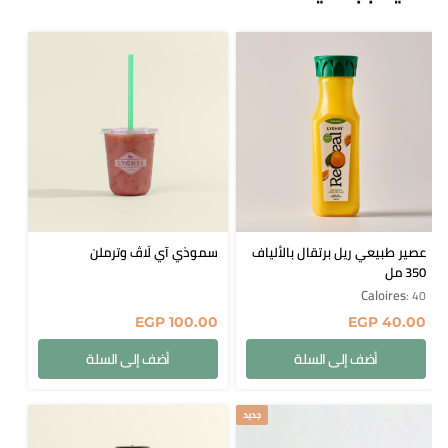
عصير طبيعي ريل برتقال بالألياف
سموذي آي لَاڤ وترملن
350 مل
Caloires
: 40
EGP
100.00
EGP
40.00
أضف إلى السلة
أضف إلى السلة
جديد