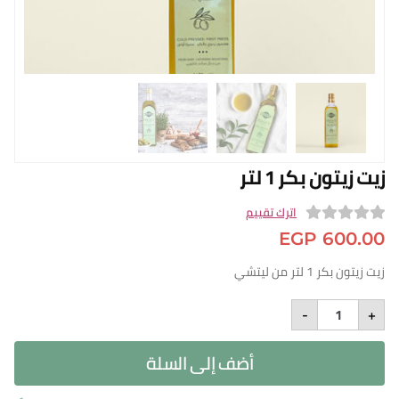
n English
الفروع
من نحن
برنامج المكافآ
البلوج
زيت زيتون بكر 1 لتر
سياسة التوصيل
تسجيل الدخول
اترك تقييم
0
EGP
600.00
o
زيت زيتون بكر 1 لتر من ليتشي
u
Olive
t
-
+
Oil
o
Virgin
1L
f
أضف إلى السلة
quantity
5