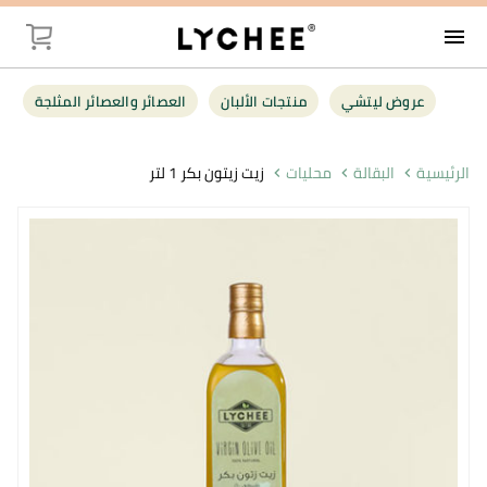
menu
توصيل
عروض ليتشي
منتجات الألبان
العصائر والعصائر المثلجة
عروض ليت
الرئيسية
البقالة
محليات
زيت زيتون بكر 1 لتر
منتجات الأل
العصائر وال
فواكه وخضر
البقالة
أغذية صحية