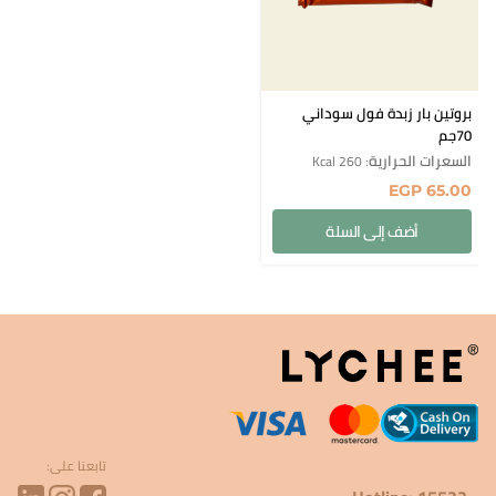
بروتين بار زبدة فول سوداني
70جم
السعرات الحرارية
: 260 Kcal
EGP
65.00
أضف إلى السلة
تابعنا على: