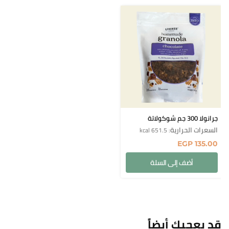
جرانولا 300 جم شوكولاتة
السعرات الحرارية
: 651.5 kcal
EGP
135.00
أضف إلى السلة
قد يعجبك أيضاً