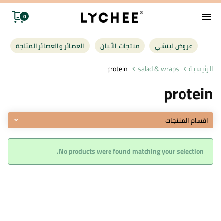
menu
0
توصيل
عروض ليتشي
منتجات الألبان
العصائر والعصائر المثلجة
عروض ليت
الرئيسية
salad & wraps
protein
protein
منتجات الأل
العصائر وال
اقسام المنتجات
فواكه وخضر
No products were found matching your selection.
البقالة
أغذية صحية