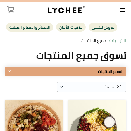
menu
توصيل
عروض ليتشي
منتجات الألبان
العصائر والعصائر المثلجة
عروض ليت
الرئيسية
جميع المنتجات
تسوق جميع المنتجات
منتجات الأل
العصائر وال
اقسام المنتجات
فواكه وخضر
البقالة
أغذية صحية